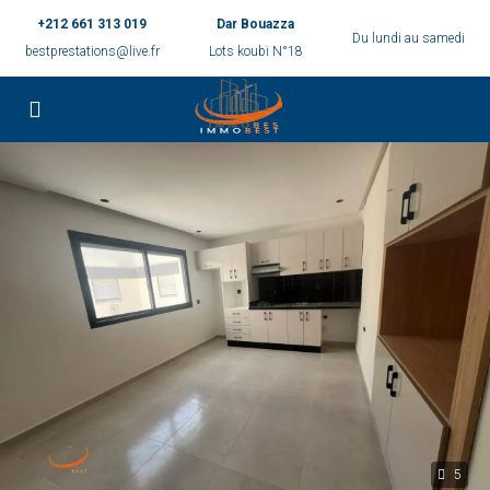
+212 661 313 019
Dar Bouazza
Du lundi au samedi
bestprestations@live.fr
Lots koubi N°18
5