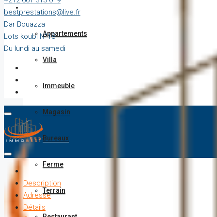
+212 661 313 019
Vente
bestprestations@live.fr
Dar Bouazza
Appartements
Lots koubi N°18
Du lundi au samedi
Villa
Immeuble
Magasin
Bureaux
Ferme
Description
Terrain
Adresse
Détails
Restaurant