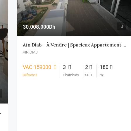
30.008.000Dh
Aïn Diab – À Vendre | Spacieux Appartement Avec Vue Mer 3CH
AIN DIAB
VAC.159000
3
2
180
Réference
Chambres
SDB
m²
t Meublé 1 CH