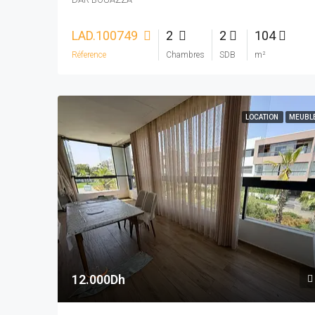
LAD.100749
2
2
104
Réference
Chambres
SDB
m²
LOCATION
MEUBL
12.000Dh