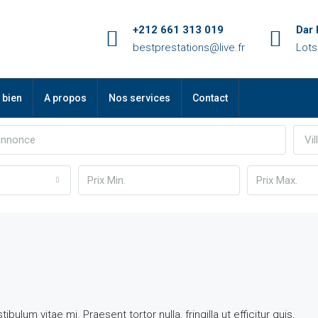
+212 661 313 019
Dar
bestprestations@live.fr
Lots
 bien
A propos
Nos services
Contact
Vil
ulum vitae mi. Praesent tortor nulla, fringilla ut efficitur quis,