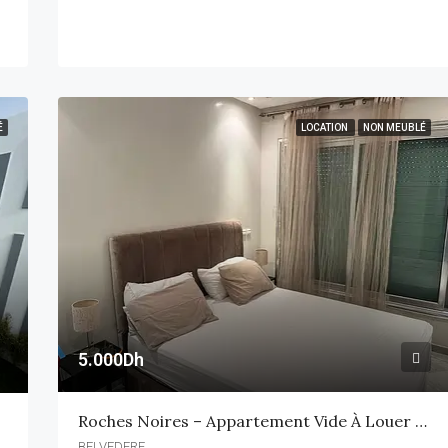
É
LOCATION
NON MEUBLÉ
5.000Dh
Roches Noires – Appartement Vide À Louer – 77 M² 2 CH
BELVEDERE