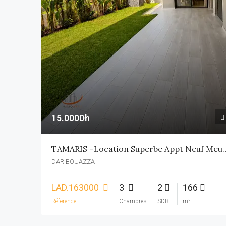
15.000Dh
TAMARIS –Location Superbe 
DAR BOUAZZA
LAD.163000
3
2
166
Réference
Chambres
SDB
m²