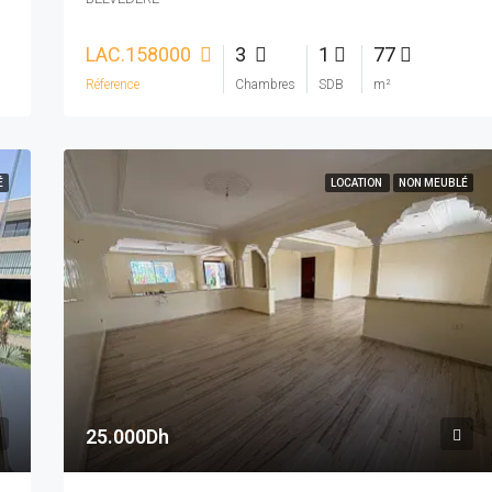
LAC.158000
3
1
77
Réference
Chambres
SDB
m²
É
LOCATION
NON MEUBLÉ
25.000Dh