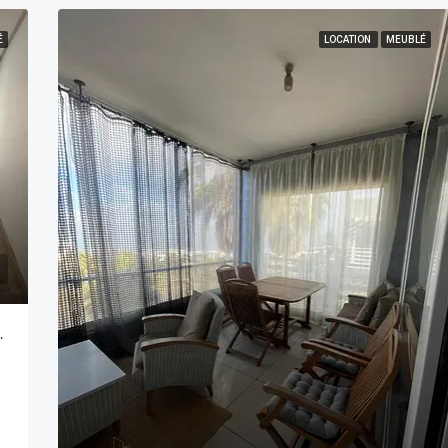
É
LOCATION
MEUBLÉ
ement VIDE 3 CH