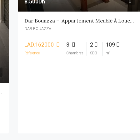
8.500Dh
Dar Bouazza – Appartement Meublé À Louer 3 CH
DAR BOUAZZA
LAD.162000
3
2
109
Réference
Chambres
SDB
m²
Appt Neuf Meublé 3CH