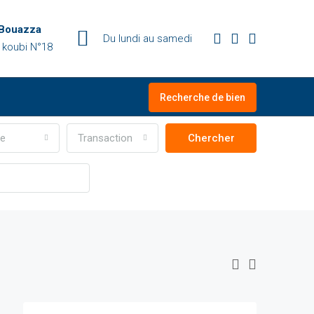
 Bouazza
Du lundi au samedi
 koubi N°18
Recherche de bien
le
Transaction
Chercher