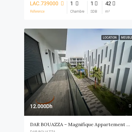
LAC.739000
1
1
42
Réference
Chambre
SDB
m²
LOCATION
MEUBL
12.000Dh
DAR BOUAZZA – Magnifique Appartement Meublé À Louer 2 CH
DAR BOUAZZA