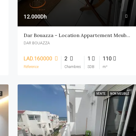
12.000Dh
Dar Bouazza – Location Appartement Meublé Vue Mer 2 CH
DAR BOUAZZA
LAD.160000
2
1
110
Réference
Chambres
SDB
m²
É
VENTE
NON MEUBLÉ