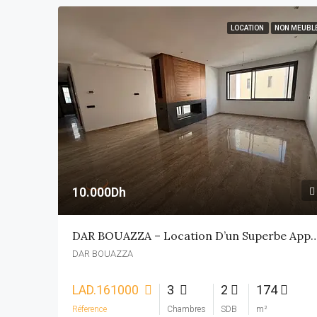
LOCATION
NON MEUBL
10.000Dh
DAR BOUAZZA – Location D’un Superbe Appart
DAR BOUAZZA
LAD.161000
3
2
174
Réference
Chambres
SDB
m²