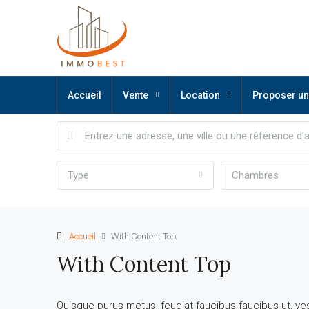
Accueil
Vente
Location
Proposer un
Type
Chambres
Accueil
With Content Top
With Content Top
Quisque purus metus, feugiat faucibus faucibus ut, vestib