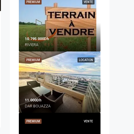
PREMIUM
VENTE
10.795.000Dh
RIVIERA
PREMIUM
LOCATION
11.000Dh
DAR BOUAZZA
PREMIUM
VENTE