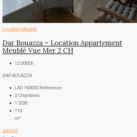
Location
Meublé
Dar Bouazza – Location Appartement
Meublé Vue Mer 2 CH
12.000Dh
DAR BOUAZZA
LAD.160000
Réference
2
Chambres
1
SDB
110
m²
admin2