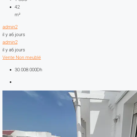
42
m²
admin2
il y a6 jours
admin2
il y a6 jours
Vente
Non meublé
30.008.000Dh