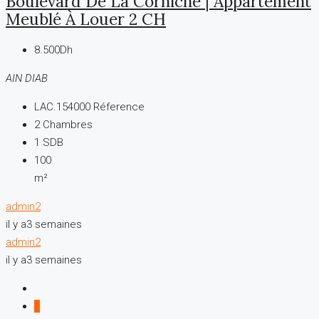
Boulevard De La Corniche | Appartement
Meublé À Louer 2 CH
8.500Dh
AIN DIAB
LAC.154000
Réference
2
Chambres
1
SDB
100
m²
admin2
il y a3 semaines
admin2
il y a3 semaines
1