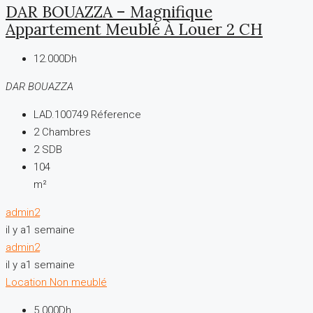
DAR BOUAZZA – Magnifique
Appartement Meublé À Louer 2 CH
12.000Dh
DAR BOUAZZA
LAD.100749
Réference
2
Chambres
2
SDB
104
m²
admin2
il y a1 semaine
admin2
il y a1 semaine
Location
Non meublé
5.000Dh