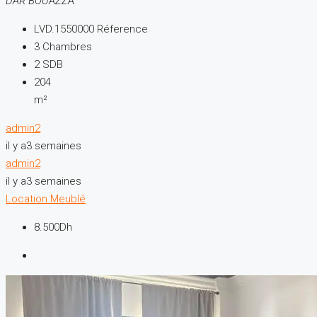
DAR BOUAZZA
LVD.1550000
Réference
3
Chambres
2
SDB
204
m²
admin2
il y a3 semaines
admin2
il y a3 semaines
Location
Meublé
8.500Dh