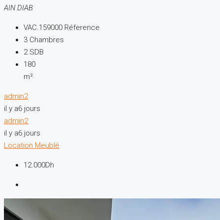
AIN DIAB
VAC.159000
Réference
3
Chambres
2
SDB
180
m²
admin2
il y a6 jours
admin2
il y a6 jours
Location
Meublé
12.000Dh