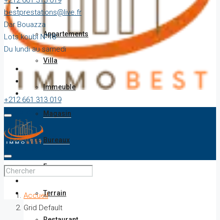
+212 661 313 019
Vente
bestprestations@live.fr
Dar Bouazza
Appartements
Lots koubi N°18
Du lundi au samedi
Villa
Immeuble
+212 661 313 019
bestprestations@live.fr
Magasin
Dar Bouazza
Lots koubi N°18
Bureaux
Du lundi au samedi
Ferme
Terrain
Accueil
Grid Default
Restaurant