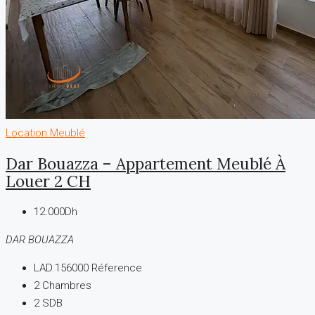
Location
Meublé
Dar Bouazza – Appartement Meublé À
Louer 2 CH
12.000Dh
DAR BOUAZZA
LAD.156000
Réference
2
Chambres
2
SDB