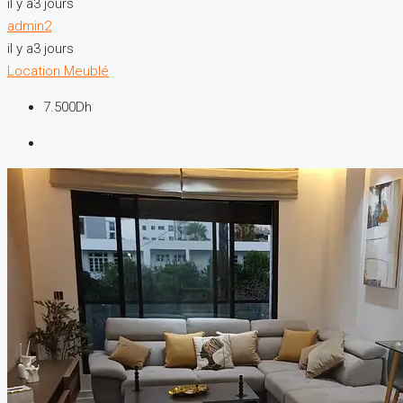
il y a3 jours
admin2
il y a3 jours
Location
Meublé
7.500Dh