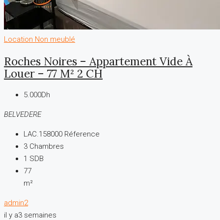
Location
Non meublé
Roches Noires – Appartement Vide À
Louer – 77 M² 2 CH
5.000Dh
BELVEDERE
LAC.158000
Réference
3
Chambres
1
SDB
77
m²
admin2
il y a3 semaines