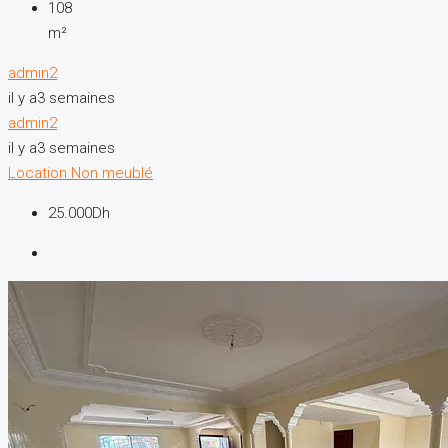
108
m²
admin2
il y a3 semaines
admin2
il y a3 semaines
Location
Non meublé
25.000Dh