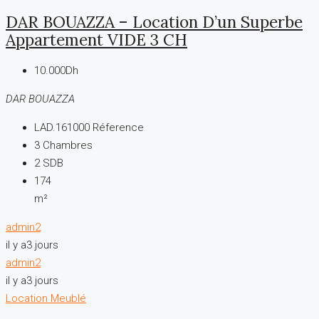
DAR BOUAZZA – Location D’un Superbe
Appartement VIDE 3 CH
10.000Dh
DAR BOUAZZA
LAD.161000
Réference
3
Chambres
2
SDB
174
m²
admin2
il y a3 jours
admin2
il y a3 jours
Location
Meublé