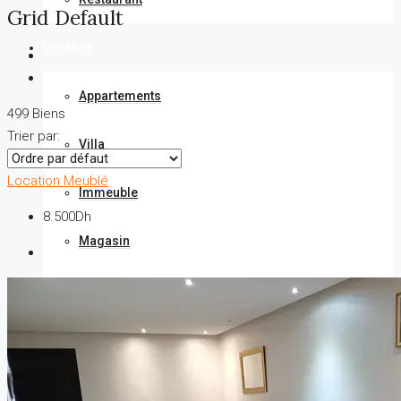
Grid Default
Location
Appartements
499 Biens
Trier par:
Villa
Location
Meublé
Immeuble
8.500Dh
Magasin
Bureaux
Ferme
Terrain