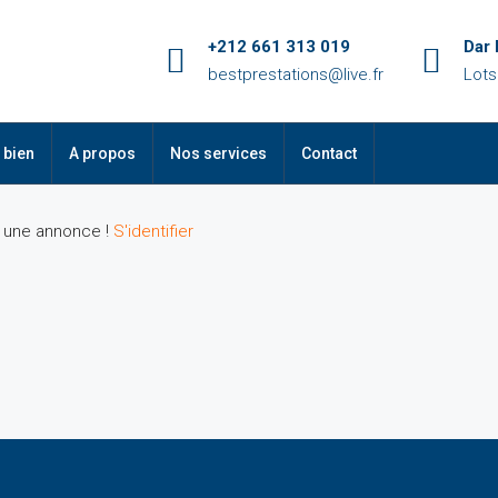
+212 661 313 019
Dar
bestprestations@live.fr
Lots
 bien
A propos
Nos services
Contact
r une annonce !
S'identifier