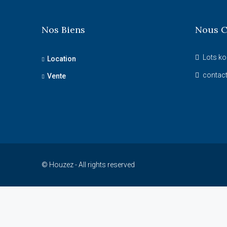
Nos Biens
Nous C
Lots ko
Location
contac
Vente
© Houzez - All rights reserved