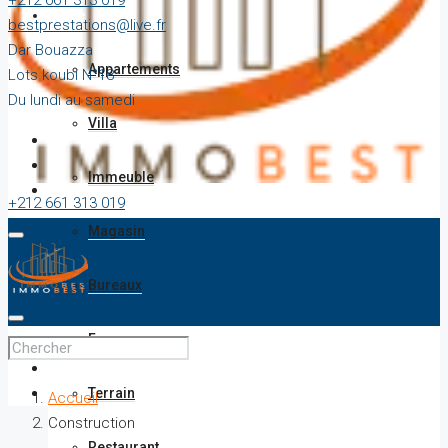
+212 661 313 019
Vente
bestprestations@live.fr
Dar Bouazza
Appartements
Lots koubi N°18
Du lundi au samedi
Villa
Immeuble
+212 661 313 019
bestprestations@live.fr
Magasin
Dar Bouazza
Lots koubi N°18
Bureaux
Du lundi au samedi
Ferme
Terrain
Accueil
Construction
Restaurant