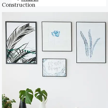
Construction
Location
Appartements
Villa
Immeuble
Magasin
Bureaux
Ferme
Terrain