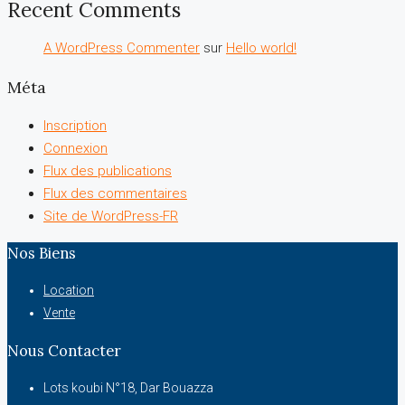
Recent Comments
A WordPress Commenter
sur
Hello world!
Méta
Inscription
Connexion
Flux des publications
Flux des commentaires
Site de WordPress-FR
Nos Biens
Location
Vente
Nous Contacter
Lots koubi N°18, Dar Bouazza