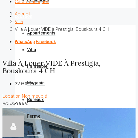
Caractéristiques
Accueil
Location
Villa
Villa À Louer VIDE à Prestigia, Bouskoura 4 CH
Appartements
WhatsApp
Facebook
Villa
Villa À Louer VIDE À Prestigia,
Immeuble
Bouskoura 4 CH
Magasin
32.000Dh
Location
Non meublé
Bureaux
BOUSKOURA
1
Ferme
Terrain