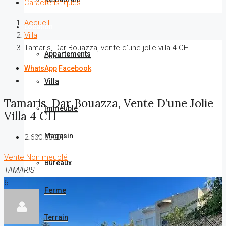
Caractéristiques
Accueil
Location
Villa
Tamaris, Dar Bouazza, vente d’une jolie villa 4 CH
Appartements
WhatsApp
Facebook
Villa
Tamaris, Dar Bouazza, Vente D’une Jolie
Immeuble
Villa 4 CH
Magasin
2.600.000Dh
Vente
Non meublé
Bureaux
TAMARIS
6
Ferme
Terrain