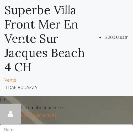
Superbe Villa
Front Mer En
Nos services
Vente Sur
5.300.000Dh
Contact
Jacques Beach
4 CH
Vente
DAR BOUAZZA
5
immobest agence
Voir les annonces