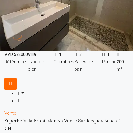
VVD.572000
Villa
4
3
1
Référence
Type de
Chambres
Salles de
Parking
200
bien
bain
m²
Vente
Superbe Villa Front Mer En Vente Sur Jacques Beach 4
CH