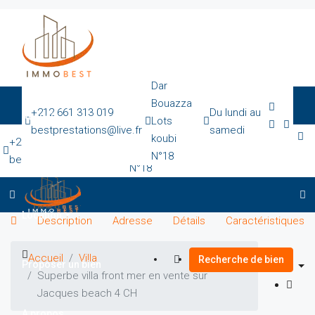
Dar
Bouazza
+212 661 313 019
Du lundi au
Accueil
Lots
bestprestations@live.fr
samedi
Dar Bouazza
koubi
+212 661 313 019
Du lundi au
Lots koubi
N°18
bestprestations@live.fr
samedi
Vente
N°18
Location
Description
Adresse
Détails
Caractéristiques
Accueil
Villa
Recherche de bien
Proposer un bien
Superbe villa front mer en vente sur
Jacques beach 4 CH
A propos