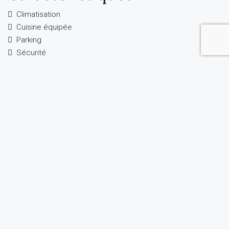
Climatisation
Cuisine équipée
Parking
Sécurité
Terasse
Vide
Vue Jardin
Vue mer
Précèdent
Suivant
immobest agence
Voir les annonces