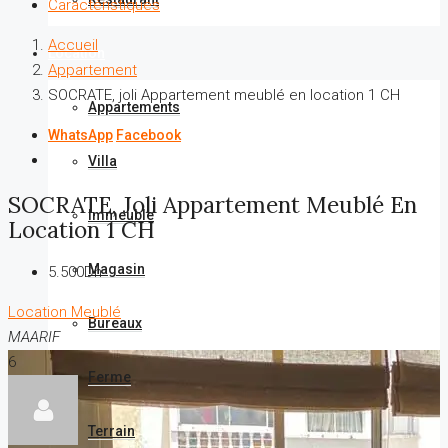
Caractéristiques
Accueil
Location
Appartement
SOCRATE, joli Appartement meublé en location 1 CH
Appartements
WhatsApp
Facebook
Villa
SOCRATE, Joli Appartement Meublé En
Immeuble
Location 1 CH
Magasin
5.500Dh
Location
Meublé
Bureaux
MAARIF
6
Ferme
Terrain