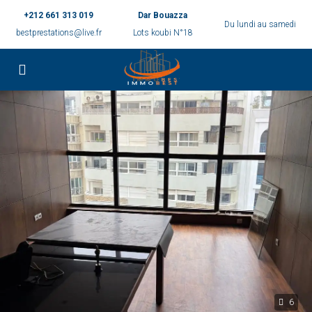
+212 661 313 019
Dar Bouazza
Du lundi au samedi
bestprestations@live.fr
Lots koubi N°18
6