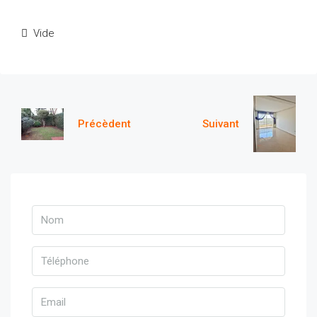
Vide
Précèdent
Suivant