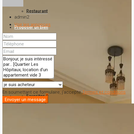
Restaurant
admin2
Voir les annonces
Proposer un bien
A propos
Nos services
Contact
En soumettant ce formulaire, j'accepte
Termes et conditions
Favorites
0
Envoyer un message
Recherche de bien