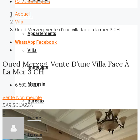
Caractéristiques
Accueil
Location
Villa
Oued Merzeg, vente d’une villa face à la mer 3 CH
Appartements
WhatsApp
Facebook
Villa
Oued Merzeg, Vente D’une Villa Face À
Immeuble
La Mer 3 CH
Magasin
6.500.000Dh
Vente
Non meublé
Bureaux
DAR BOUAZZA
6
Ferme
Terrain