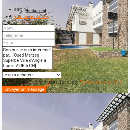
admin2
Restaurant
Voir les annonces
Proposer un bien
A propos
Nos services
Contact
En soumettant ce formulaire, j'accepte
Termes et conditions
Envoyer un message
Favorites
0
Recherche de bien