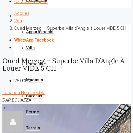
Caractéristiques
Accueil
Location
Villa
Oued Merzeg – Superbe Villa d’Angle à Louer VIDE 5 CH
Appartements
WhatsApp
Facebook
Villa
Oued Merzeg – Superbe Villa D’Angle À
Immeuble
Louer VIDE 5 CH
Magasin
25.000Dh
Location
Non meublé
Bureaux
DAR BOUAZZA
6
Ferme
Terrain