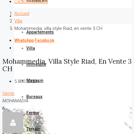
Caractéristiques
Accueil
Location
Villa
Mohammedia, villa style Riad, en vente 3 CH
Appartements
WhatsApp
Facebook
Villa
Mohammedia, Villa Style Riad, En Vente 3
Immeuble
CH
Magasin
5.800.000Dh
Vente
Bureaux
MOHAMADIA
6
Ferme
Terrain