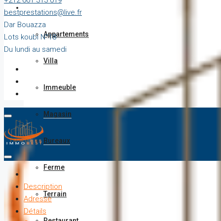
+212 661 313 019
Vente
bestprestations@live.fr
Dar Bouazza
Appartements
Lots koubi N°18
Du lundi au samedi
Villa
Immeuble
Magasin
Bureaux
Ferme
Description
Terrain
Adresse
Détails
Restaurant