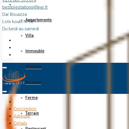
+212 661 313 019
Vente
bestprestations@live.fr
Dar Bouazza
Appartements
Lots koubi N°18
Du lundi au samedi
Villa
Immeuble
Magasin
Bureaux
Ferme
Description
Terrain
Adresse
Détails
Restaurant