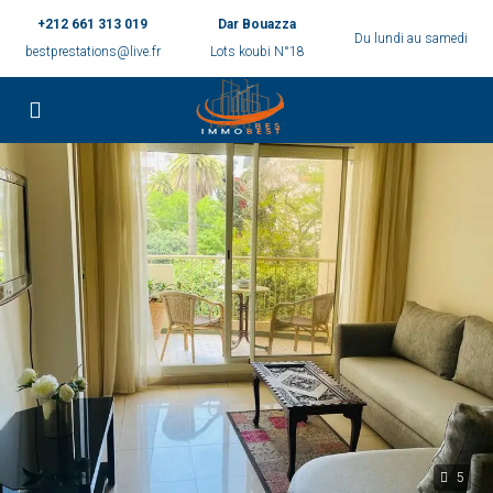
+212 661 313 019
Dar Bouazza
Du lundi au samedi
bestprestations@live.fr
Lots koubi N°18
5