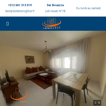
+212 661 313 019
Dar Bouazza
Du lundi au samedi
bestprestations@live.fr
Lots koubi N°18
6