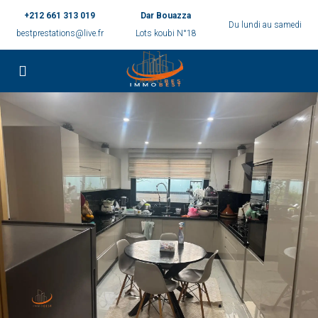
+212 661 313 019
Dar Bouazza
Du lundi au samedi
bestprestations@live.fr
Lots koubi N°18