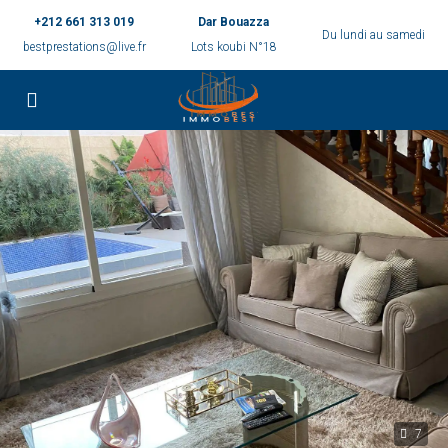
+212 661 313 019
Dar Bouazza
Du lundi au samedi
bestprestations@live.fr
Lots koubi N°18
7