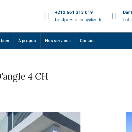
+212 661 313 019
Dar
bestprestations@live.fr
Lots
 bien
A propos
Nos services
Contact
D’angle 4 CH