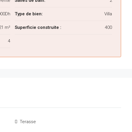
Vente
Salles de bain:
2
000Dh
Type de bien:
Villa
21 m²
Superficie construite :
400
4
Terasse