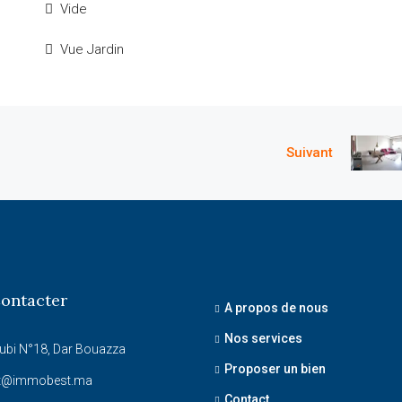
Vide
Vue Jardin
Suivant
ontacter
A propos de nous
Nos services
ubi N°18, Dar Bouazza
Proposer un bien
t@immobest.ma
Contact