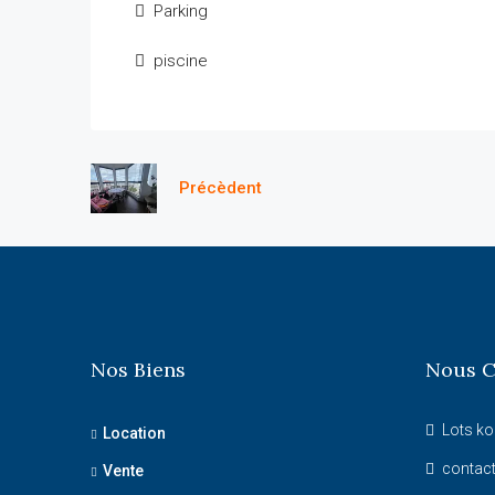
Parking
piscine
Précèdent
Nos Biens
Nous C
Lots ko
Location
contac
Vente