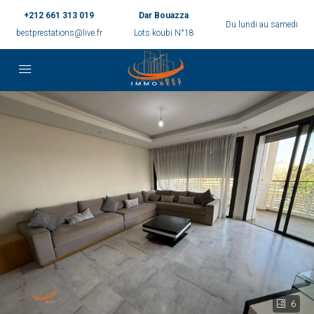
+212 661 313 019
Dar Bouazza
Du lundi au samedi
bestprestations@live.fr
Lots koubi N°18
6