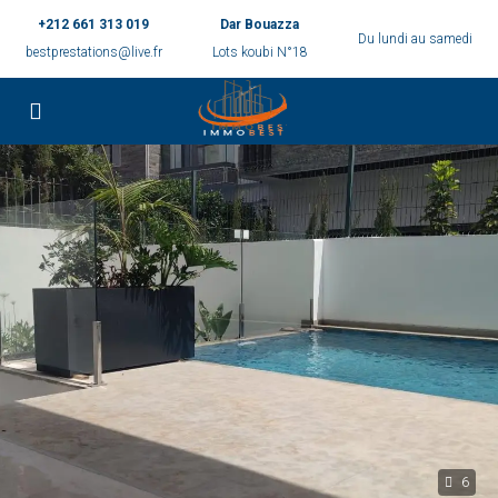
+212 661 313 019
Dar Bouazza
Du lundi au samedi
bestprestations@live.fr
Lots koubi N°18
6