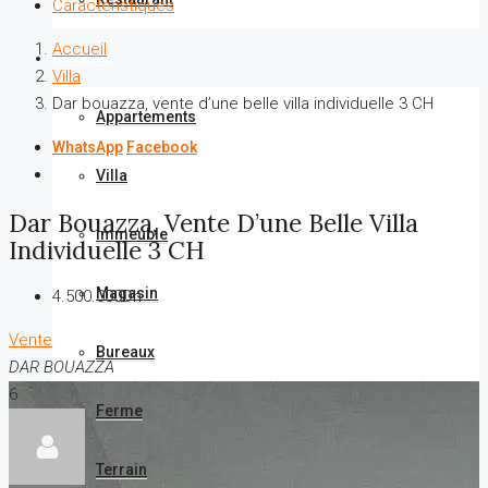
Caractéristiques
Accueil
Location
Villa
Dar bouazza, vente d’une belle villa individuelle 3 CH
Appartements
WhatsApp
Facebook
Villa
Dar Bouazza, Vente D’une Belle Villa
Immeuble
Individuelle 3 CH
Magasin
4.500.000Dh
Vente
Bureaux
DAR BOUAZZA
6
Ferme
Terrain