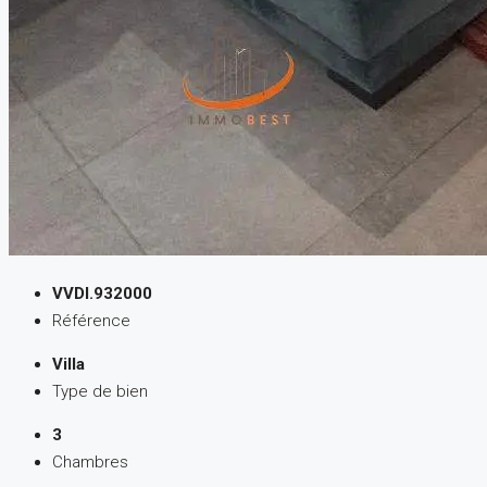
VVDI.932000
Référence
Villa
Type de bien
3
Chambres