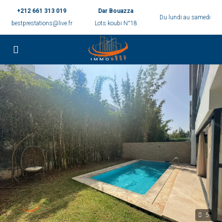
+212 661 313 019
Dar Bouazza
Du lundi au samedi
bestprestations@live.fr
Lots koubi N°18
5