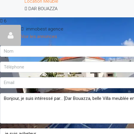
Location
Meublé
DAR BOUAZZA
6
immobest agence
Voir les annonces