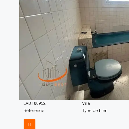
LVD.100952
Villa
Référence
Type de bien