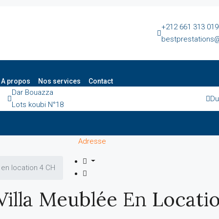
+212 661 313 019
bestprestations@l
A propos
Nos services
Contact
Dar Bouazza
Du
Lots koubi N°18
Adresse
 en location 4 CH
 Villa Meublée En Locati