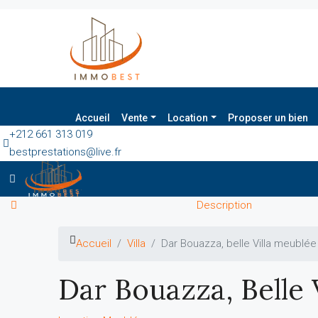
Accueil
Vente
Location
Proposer un bien
+212 661 313 019
bestprestations@live.fr
Description
Accueil
Villa
Dar Bouazza, belle Villa meublée
Dar Bouazza, Belle