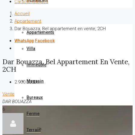
Caractéristiques
Accueil
Location
Appartement
Dar Bouazza, Bel appartement en vente, 2CH
Appartements
WhatsApp
Facebook
Villa
Dar Bouazza, Bel Appartement En Vente,
Immeuble
2CH
Magasin
2.900.000Dh
Vente
Bureaux
DAR BOUAZZA
6
Ferme
Terrain