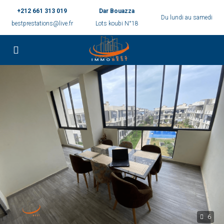
+212 661 313 019
Dar Bouazza
Du lundi au samedi
bestprestations@live.fr
Lots koubi N°18
6