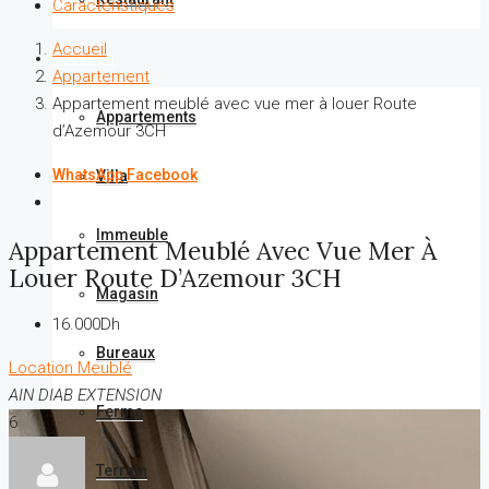
Caractéristiques
Accueil
Location
Appartement
Appartement meublé avec vue mer à louer Route
Appartements
d’Azemour 3CH
WhatsApp
Facebook
Villa
Immeuble
Appartement Meublé Avec Vue Mer À
Louer Route D’Azemour 3CH
Magasin
16.000Dh
Bureaux
Location
Meublé
AIN DIAB EXTENSION
Ferme
6
Terrain