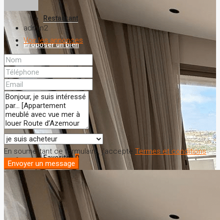
Restaurant
admin2
Voir les annonces
Proposer un bien
A propos
Nos services
Contact
En soumettant ce formulaire, j'accepte
Termes et conditions
Favorites
0
Envoyer un message
Recherche de bien