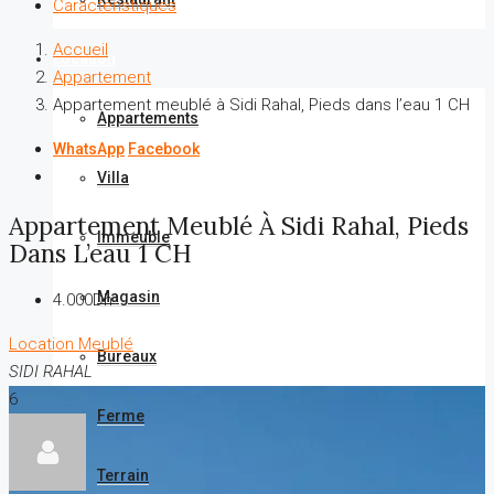
Caractéristiques
Accueil
Location
Appartement
Appartement meublé à Sidi Rahal, Pieds dans l’eau 1 CH
Appartements
WhatsApp
Facebook
Villa
Appartement Meublé À Sidi Rahal, Pieds
Immeuble
Dans L’eau 1 CH
Magasin
4.000Dh
Location
Meublé
Bureaux
SIDI RAHAL
6
Ferme
Terrain