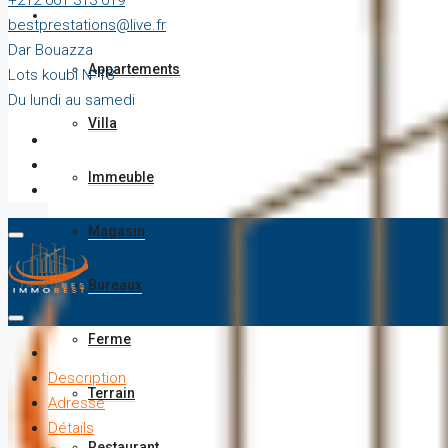
+212 661 313 019
Vente
bestprestations@live.fr
Dar Bouazza
Appartements
Lots koubi N°18
Du lundi au samedi
Villa
Immeuble
Magasin
Bureaux
Ferme
Description
Terrain
Adresse
Détails
Restaurant