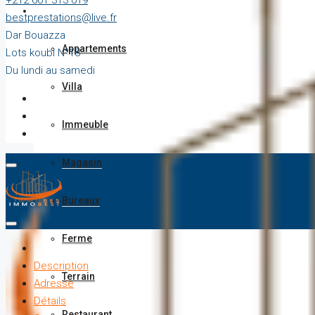
+212 661 313 019
Vente
bestprestations@live.fr
Dar Bouazza
Appartements
Lots koubi N°18
Du lundi au samedi
Villa
Immeuble
Magasin
Bureaux
Ferme
Description
Terrain
Adresse
Détails
Restaurant