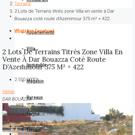
Terrains
2 Lots de Terrains titrés zone Villa en vente à Dar
Location
Bouazza coté route d’Azemmour 375 m² + 422
WhatsApp
Facebook
Appartements
Villa
2 Lots De Terrains Titrés Zone Villa En
Vente À Dar Bouazza Coté Route
D’Azemmour 375 M² + 422
Immeuble
2.550.000Dh
Magasin
Vente
Bureaux
DAR BOUAZZA
4
Ferme
immobest agence
Terrain
Voir les annonces