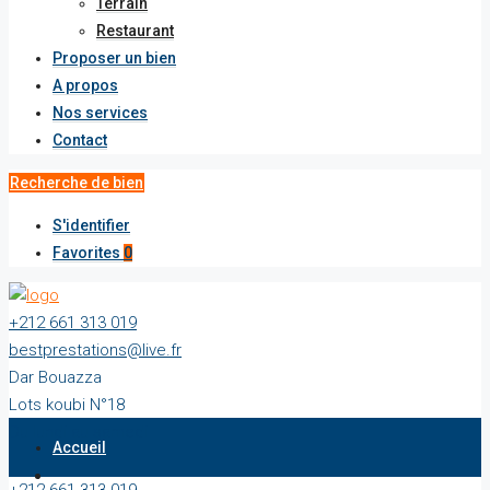
Terrain
Restaurant
Proposer un bien
A propos
Nos services
Contact
Recherche de bien
S'identifier
Favorites
0
+212 661 313 019
bestprestations@live.fr
Dar Bouazza
Lots koubi N°18
Du lundi au samedi
Accueil