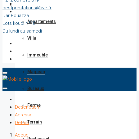
+212 661 313 019
Vente
bestprestations@live.fr
Dar Bouazza
Appartements
Lots koubi N°18
Du lundi au samedi
Villa
Immeuble
Magasin
Bureaux
Ferme
Description
Adresse
Terrain
Détails
Accueil
Restaurant