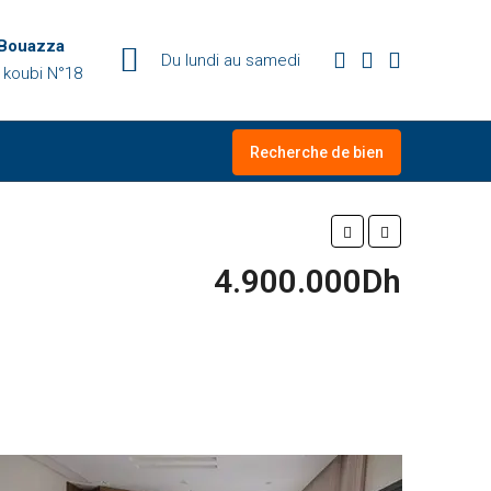
 Bouazza
Du lundi au samedi
 koubi N°18
Recherche de bien
4.900.000Dh