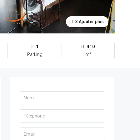
3 Ajouter plus
1
410
Parking
m²