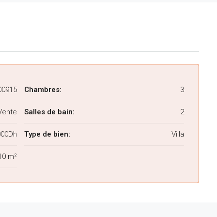
00915
Chambres:
3
Vente
Salles de bain:
2
000Dh
Type de bien:
Villa
10 m²