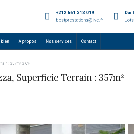
+212 661 313 019
Dar
bestprestations@live.fr
Lots
 bien
A propos
Nos services
Contact
errain : 357m² 3 CH
za, Superficie Terrain : 357m²