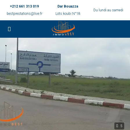
+212 661 313 019
Dar Bouazza
Du lundi au samedi
bestprestations@live.fr
Lots koubi N°18
5