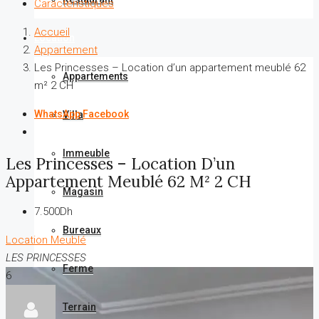
Caractéristiques
Accueil
Location
Appartement
Les Princesses – Location d’un appartement meublé 62
Appartements
m² 2 CH
WhatsApp
Facebook
Villa
Immeuble
Les Princesses – Location D’un
Appartement Meublé 62 M² 2 CH
Magasin
7.500Dh
Bureaux
Location
Meublé
LES PRINCESSES
Ferme
6
Terrain