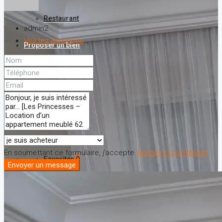
Restaurant
admin2
Voir les annonces
Proposer un bien
A propos
Nos services
Contact
En soumettant ce formulaire, j'accepte
Termes et conditions
Favorites
0
Envoyer un message
Recherche de bien