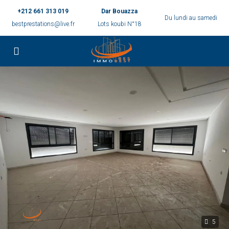
+212 661 313 019
Dar Bouazza
Du lundi au samedi
bestprestations@live.fr
Lots koubi N°18
5